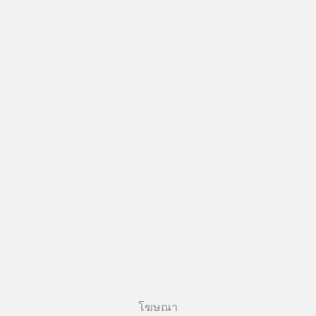
โฆษณา