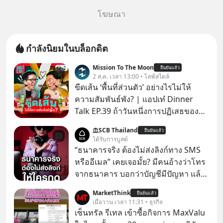
โฆษณา
กำลังนิยมในบล็อกดิต
Mission To The Moon
ยืนยันแล้ว
2 ส.ค. เวลา 13:00 • ไลฟ์สไตล์
ขีดเส้น ‘พื้นที่ส่วนตัว’ อย่างไรไม่ให้
ความสัมพันธ์พัง? | แอปเท๋ Dinner
Talk EP.39 ถ้าวันหนึ่งการปฏิเสธของ
เราทำให้อีกฝ่ายรู้สึกเจ็บปวด คิดว่าเรา
SCB Thailand
ยืนยันแล้ว
ตั้งกำแพงใส่และมองว่าเราเห็นแก่ตัวทั้ง
ได้รับการบูสต์
ที่เราเองก็ไม่เคยปฏิเสธใครอย่างนี้มา
“ธนาคารจริง ต้องไม่ส่งลิงก์ทาง SMS
ก่อน แต่พอตั้งใจจะ ‘สร้างขอบเขต’ เพื่อ
หรืออีเมล” เคยเจอมั้ย? มีคนอ้างว่าโทร
ตัวเองดูสักครั้ง กลับทำให้เกิดรอยร้าว
จากธนาคาร บอกว่าบัญชีมีปัญหา แล้ว
ในความสัมพันธ์เสียอย่างนั้น โดยราย
ให้กดลิงก์โน่นนี่ หรือสแกนคิวอาร์โค้ด
MarketThink
การแอปเท๋ Dinner Talk ในวันนี้โฮสต์
ยืนยันแล้ว
ทันที มาฟัง “ป้าเก๋าเล่ากลโกง” เพื่อรู้ทัน
เมื่อวาน เวลา 11:31 • ธุรกิจ
ทั้ง 2 ท่าน แทป-รวิศ หาญอุตสาหะ และ
มุกหลอกลวงในคราบความน่าเชื่อถือ
เซ็นทรัล รีเทล เข้าซื้อกิจการ MaxValu
เอ๋ นิ้วกลม-สราวุธ เฮ้งสวัสดิ์ จะพาทุก
กันค่ะ #แก้เกมกลโกง #ป้าเก๋าเล่ากล