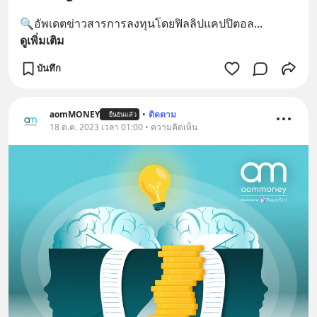
🔍อัพเดตข่าวสารการลงทุนโดยฟิลลิปแคปปิตอล
... 
ดูเพิ่มเติม
บันทึก
aomMONEY
•
ติดตาม
ยืนยันแล้ว
18 ต.ค. 2023 เวลา 01:00 • ความคิดเห็น