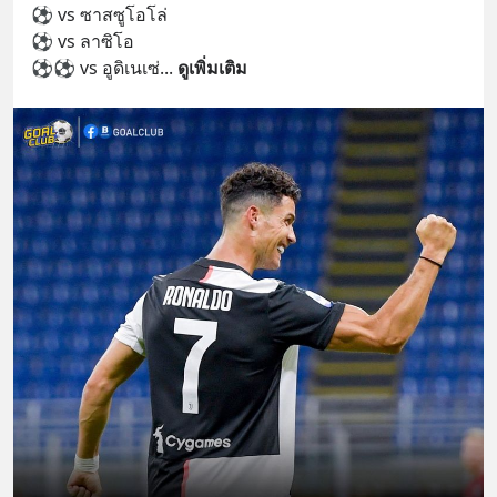
⚽ vs ซาสซูโอโล่ 
⚽ vs ลาซิโอ 
⚽⚽ vs อูดิเนเซ่
... 
ดูเพิ่มเติม