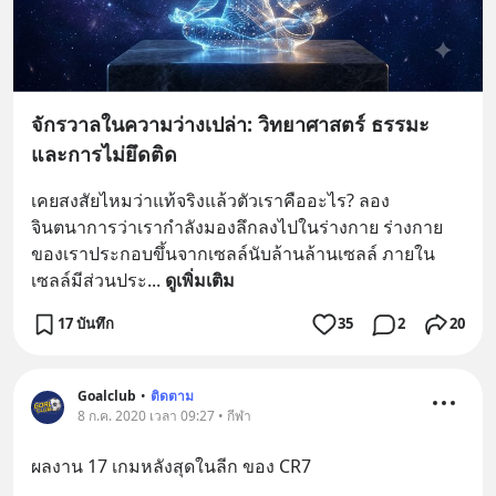
จักรวาลในความว่างเปล่า: วิทยาศาสตร์ ธรรมะ
และการไม่ยึดติด
เคยสงสัยไหมว่าแท้จริงแล้วตัวเราคืออะไร? ลอง
จินตนาการว่าเรากำลังมองลึกลงไปในร่างกาย ร่างกาย
ของเราประกอบขึ้นจากเซลล์นับล้านล้านเซลล์ ภายใน
เซลล์มีส่วนประ
... 
ดูเพิ่มเติม
17 บันทึก
35
2
20
Goalclub
•
ติดตาม
8 ก.ค. 2020 เวลา 09:27 • กีฬา
ผลงาน 17 เกมหลังสุดในลีก ของ CR7