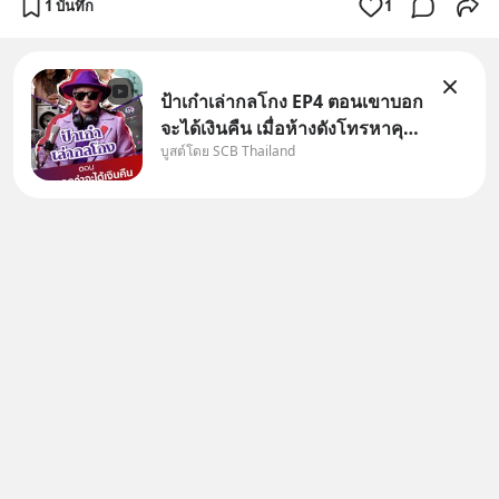
1 บันทึก
1
ป้าเก๋าเล่ากลโกง EP4 ตอนเขาบอก
จะได้เงินคืน เมื่อห้างดังโทรหาคุณ
บูสต์โดย SCB Thailand
วิยะดา แจ้งเรื่องเคลมสินค้าแล้ว
บอกว่าจะคืนเงิน คุณวิยะดาจะได้
เงินจริง หรือเป็นเรื่องจ้อจี้ หาคำ
ตอบได้ที่ “ป้าเก๋าเล่ากลโกง” EP4
ตอน “เขา