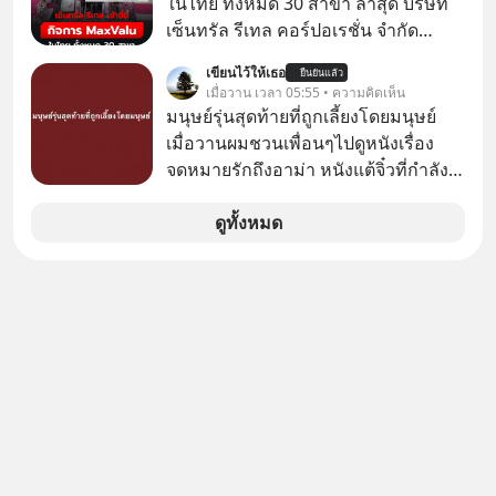
ในไทย ทั้งหมด 30 สาขา ล่าสุด บริษัท
คนไปสำรวจวิธีสร้างขอบเขตเพื่อรักษา
โกง #LivesSustainably #อยู่อย่าง
เซ็นทรัล รีเทล คอร์ปอเรชั่น จํากัด
ใจของตัวเองและรักษาความสัมพันธ์
ยั่งยืน #CyberSecurity #ป้าเก๋า
(มหาชน) หรือ CRC ได้แจ้งต่อ
ของคนรอบข้างไปพร้อมกัน
เขียนไว้ให้เธอ
#FraudEducation #FinancialLiteracy
ยืนยันแล้ว
ตลาดหลักทรัพย์แห่งประเทศไทยว่า ได้
เมื่อวาน เวลา 05:55 • ความคิดเห็น
#boundary #selfdevelopment #แอป
#DigitalBankWithHumanTouch
เข้าทำการเข้าถือหุ้นในบริษัท อิออน
มนุษย์รุ่นสุดท้ายที่ถูกเลี้ยงโดยมนุษย์
เท๋dinnertalk
(ไทยแลนด์) จำกัด เจ้าของ MaxValu ใน
เมื่อวานผมชวนเพื่อนๆไปดูหนังเรื่อง
#missiontothemoonpodcast
ไทย
จดหมายรักถึงอาม่า หนังแต้จิ๋วที่กำลัง
โด่งดังทั่วโลกอยู่ในตอนนี้ เหตุเกิดจาก
ป๊าผมเห็นโปสเตอร์หนังเรื่องนี้หลาย
ดูทั้งหมด
เดือนก่อนและอยากดูมาก ด้วยเพราะว่า
อากงก็มาจากเมืองจีน ป๊าก็พูดแต้จิ๋วได้
มีเรื่องราวมีความผูกพันที่ได้ยินตั้งแต่
เด็ก