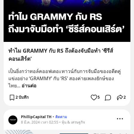
ทำไม GRAMMY กับ RS ถึงต้องจับมือทำ ‘ซีรีส์
คอนเสิร์ต’
เป็นยิ่งกว่าทอล์คออฟเดอะทาวน์กับการจับมือของอดีตคู่
แข่งอย่าง ‘GRAMMY’ กับ ‘RS’ สองค่ายเพลงยักษ์ของ
ไทย
... 
อ่านต่อ
2 บันทึก
5
2
PhillipCapital TH
•
ติดตาม
8 มี.ค. 2024 เวลา 02:55 • หุ้น & เศรษฐกิจ