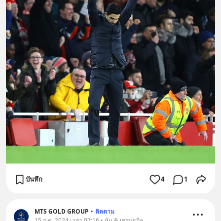
บันทึก
4
1
MTS GOLD GROUP
•
ติดตาม
15 ก.ค. 2024 เวลา 07:16 • หุ้น & เศรษฐกิจ