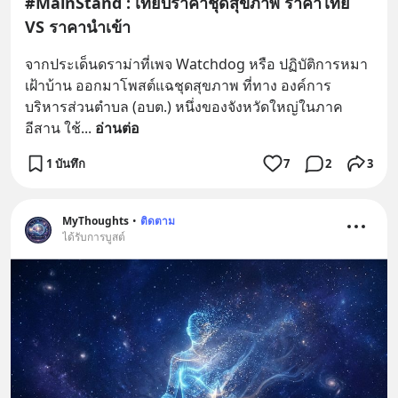
#MainStand : เทียบราคาชุดสุขภาพ ราคาไทย
VS ราคานำเข้า
จากประเด็นดราม่าที่เพจ Watchdog หรือ ปฏิบัติการหมา
เฝ้าบ้าน ออกมาโพสต์แฉชุดสุขภาพ ที่ทาง องค์การ
บริหารส่วนตำบล (อบต.) หนึ่งของจังหวัดใหญ่ในภาค
อีสาน ใช้
... 
อ่านต่อ
1 บันทึก
7
2
3
MyThoughts
•
ติดตาม
ได้รับการบูสต์