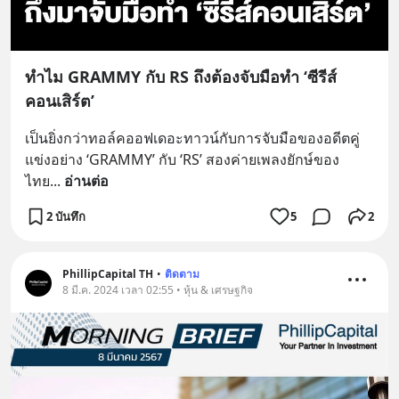
ทำไม GRAMMY กับ RS ถึงต้องจับมือทำ ‘ซีรีส์
คอนเสิร์ต’
เป็นยิ่งกว่าทอล์คออฟเดอะทาวน์กับการจับมือของอดีตคู่
แข่งอย่าง ‘GRAMMY’ กับ ‘RS’ สองค่ายเพลงยักษ์ของ
ไทย
... 
อ่านต่อ
2 บันทึก
5
2
PhillipCapital TH
•
ติดตาม
8 มี.ค. 2024 เวลา 02:55 • หุ้น & เศรษฐกิจ