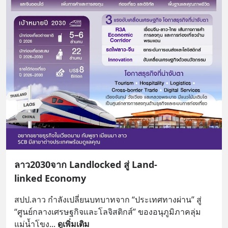
ลาว2030จาก Landlocked สู่ Land-
linked Economy
สปป.ลาว กำลังเปลี่ยนบทบาทจาก “ประเทศทางผ่าน” สู่ 
“ศูนย์กลางเศรษฐกิจและโลจิสติกส์” ของอนุภูมิภาคลุ่ม
แม่น้ำโขง
... 
ดูเพิ่มเติม