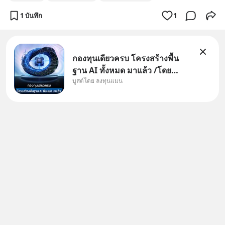
1 บันทึก
1
กองทุนเดียวครบ โครงสร้างพื้น
ฐาน AI ทั้งหมด มาแล้ว /โดย
บูสต์โดย ลงทุนแมน
ลงทุนแมน AI Supercycle คือช่วง
เวลาที่เทคโนโลยีปัญญาประดิษฐ์
จะกลายเป็นตัวขับเคลื่อนหลัก ของ
การเติบโตทางเศรษฐกิจ และวิถี
ชีวิตของผู้คนอย่างยาวนานต่