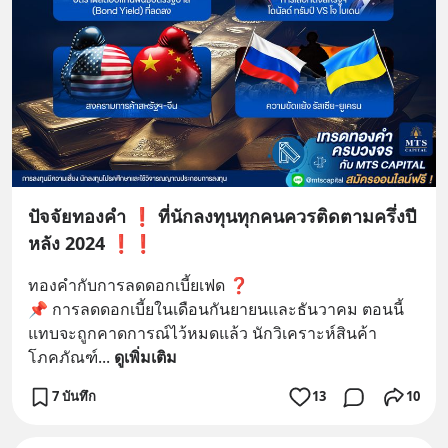
ปัจจัยทองคำ ❗ ที่นักลงทุนทุกคนควรติดตามครึ่งปี
หลัง 2024 ❗❗
ทองคำกับการลดดอกเบี้ยเฟด ❓
📌 การลดดอกเบี้ยในเดือนกันยายนและธันวาคม ตอนนี้
แทบจะถูกคาดการณ์ไว้หมดแล้ว นักวิเคราะห์สินค้า
โภคภัณฑ์
... 
ดูเพิ่มเติม
7 บันทึก
13
10