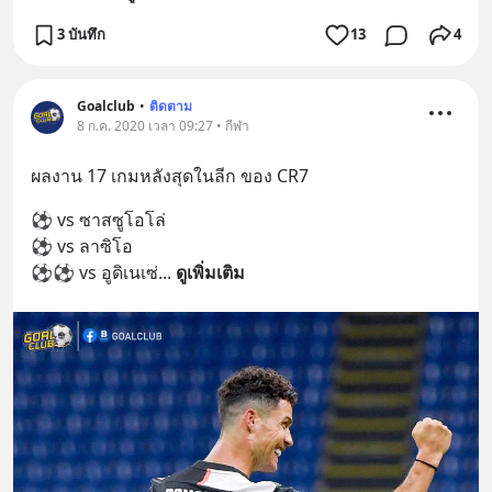
3 บันทึก
13
4
Goalclub
•
ติดตาม
8 ก.ค. 2020 เวลา 09:27 • กีฬา
ผลงาน 17 เกมหลังสุดในลีก ของ CR7
⚽ vs ซาสซูโอโล่ 
⚽ vs ลาซิโอ 
⚽⚽ vs อูดิเนเซ่
... 
ดูเพิ่มเติม