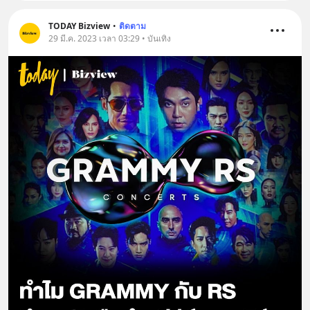
TODAY Bizview
•
ติดตาม
29 มี.ค. 2023 เวลา 03:29 • บันเทิง