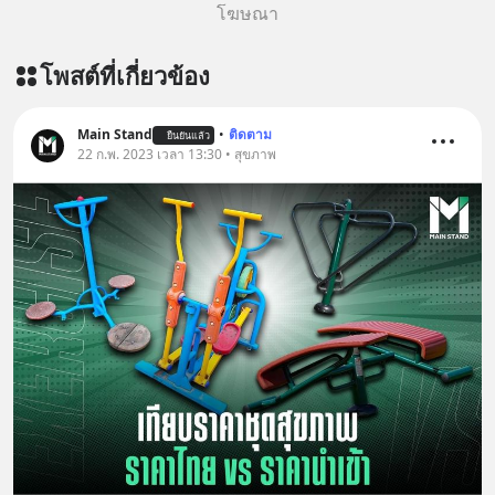
โฆษณา
โพสต์ที่เกี่ยวข้อง
Main Stand
•
ติดตาม
ยืนยันแล้ว
22 ก.พ. 2023 เวลา 13:30 • สุขภาพ