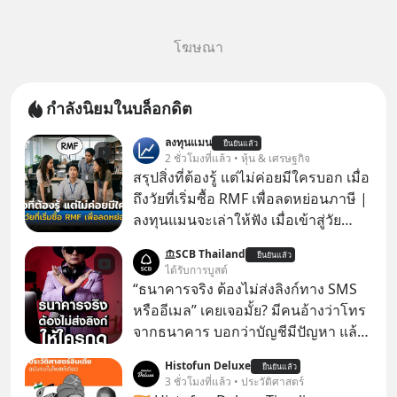
โฆษณา
กำลังนิยมในบล็อกดิต
ลงทุนแมน
ยืนยันแล้ว
2 ชั่วโมงที่แล้ว • หุ้น & เศรษฐกิจ
สรุปสิ่งที่ต้องรู้ แต่ไม่ค่อยมีใครบอก เมื่อ
ถึงวัยที่เริ่มซื้อ RMF เพื่อลดหย่อนภาษี |
ลงทุนแมนจะเล่าให้ฟัง เมื่อเข้าสู่วัย
ทำงานและเริ่มมีรายได้ถึงเกณฑ์เสีย
SCB Thailand
ยืนยันแล้ว
ภาษี หลายคนมักได้รับคำแนะนำให้
ได้รับการบูสต์
ลงทุนใน RMF เพราะนอกจากจะช่วยลด
“ธนาคารจริง ต้องไม่ส่งลิงก์ทาง SMS
หย่อนภาษีได้แล้ว ยังเป็นโอกาสในการ
หรืออีเมล” เคยเจอมั้ย? มีคนอ้างว่าโทร
สร้างความมั่งคั่งระยะยาว แต่น้อยคน
จากธนาคาร บอกว่าบัญชีมีปัญหา แล้ว
นักที่จะลงลึกว่า ถ้าลงทุนใน RMF ควรรู้
ให้กดลิงก์โน่นนี่ หรือสแกนคิวอาร์โค้ด
Histofun Deluxe
อะไรบ้าง ควรดู ตรงไหน ทำอย่างไร ถึง
ยืนยันแล้ว
ทันที มาฟัง “ป้าเก๋าเล่ากลโกง” เพื่อรู้ทัน
3 ชั่วโมงที่แล้ว • ประวัติศาสตร์
จะดีกับเรา แล้วเราควรรู้ข้อมูลอะไร
มุกหลอกลวงในคราบความน่าเชื่อถือ