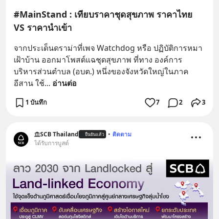
#MainStand : เทียบราคาชุดสุขภาพ ราคาไทย
VS ราคานำเข้า
จากประเด็นดราม่าที่เพจ Watchdog หรือ ปฏิบัติการหมา
เฝ้าบ้าน ออกมาโพสต์แฉชุดสุขภาพ ที่ทาง องค์การ
บริหารส่วนตำบล (อบต.) หนึ่งของจังหวัดใหญ่ในภาค
อีสาน ใช้
... 
อ่านต่อ
1 บันทึก
7
2
3
SCB Thailand
•
ติดตาม
ยืนยันแล้ว
ได้รับการบูสต์