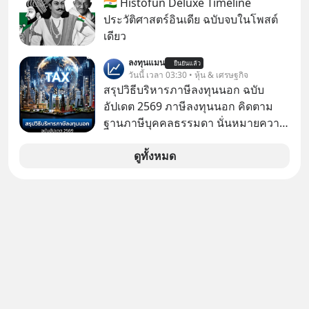
🇮🇳 Histofun Deluxe Timeline
เกี่ยวกับ RMF บ้าง เพื่อให้นำไปใช้ต่อได้
กันค่ะ #แก้เกมกลโกง #ป้าเก๋าเล่ากล
ประวัติศาสตร์อินเดีย ฉบับจบในโพสต์
จริง ๆ ลงทุนแมนจะเล่าให้ฟัง
โกง #LivesSustainably #อยู่อย่าง
เดียว
ยั่งยืน #CyberSecurity #ป้าเก๋า
ลงทุนแมน
#FraudEducation #FinancialLiteracy
ยืนยันแล้ว
วันนี้ เวลา 03:30 • หุ้น & เศรษฐกิจ
#DigitalBankWithHumanTouch
สรุปวิธีบริหารภาษีลงทุนนอก ฉบับ
อัปเดต 2569 ภาษีลงทุนนอก คิดตาม
ฐานภาษีบุคคลธรรมดา นั่นหมายความ
ว่าถ้าเรามีกำไร 100,000 บาท
ดูทั้งหมด