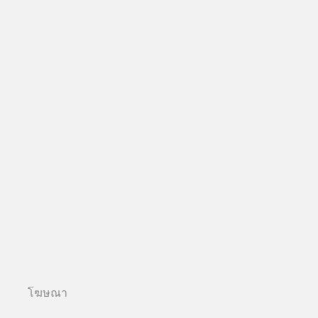
โฆษณา