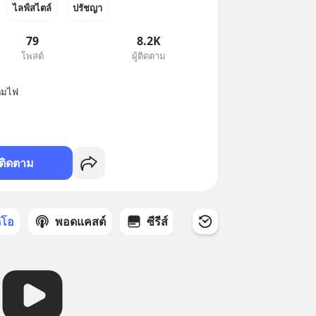
ไลฟ์สไตล์
ปรัชญา
79
8.2K
โพสต์
ผู้ติดตาม
ิมไฟ 

ติดตาม
ดีโอ
พอดแคสต์
ซีรีส์