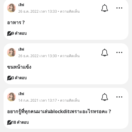
เลิฟ
26 ธ.ค. 2022 เวลา 13:33 • ความคิดเห็น
อาหาร ?
9 คำตอบ
เลิฟ
26 ธ.ค. 2022 เวลา 13:30 • ความคิดเห็น
ขนหน้าแข้ง
3 คำตอบ
เลิฟ
14 ก.ค. 2021 เวลา 13:17 • ความคิดเห็น
อยากรู้ที่ทุกคนมาเล่นblockditเพราะอะไรหรอคะ ?
18 คำตอบ