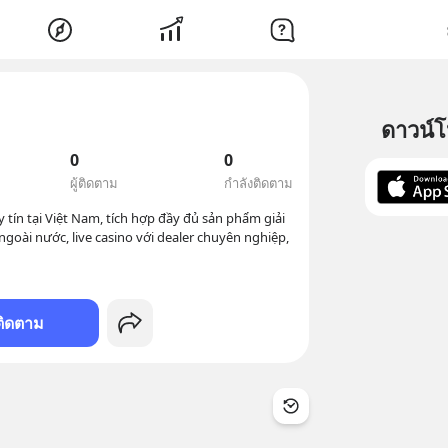
ดาวน์
0
0
ผู้ติดตาม
กำลังติดตาม
 tín tại Việt Nam, tích hợp đầy đủ sản phẩm giải 
ติดตาม