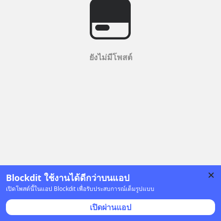
ยังไม่มีโพสต์
Blockdit ใช้งานได้ดีกว่าบนแอป
เปิดโพสต์นี้ในแอป Blockdit เพื่อรับประสบการณ์เต็มรูปแบบ
เปิดผ่านแอป