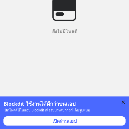
ยังไม่มีโพสต์
Blockdit ใช้งานได้ดีกว่าบนแอป
เปิดโพสต์นี้ในแอป Blockdit เพื่อรับประสบการณ์เต็มรูปแบบ
เปิดผ่านแอป