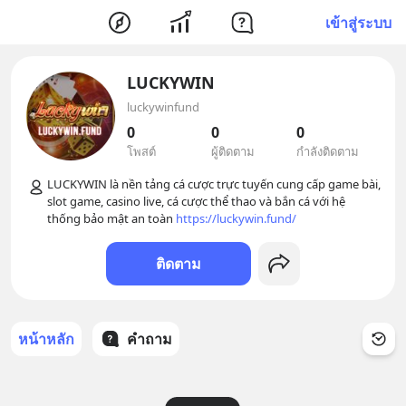
เข้าสู่ระบบ
LUCKYWIN
luckywinfund
0
0
0
โพสต์
ผู้ติดตาม
กำลังติดตาม
LUCKYWIN là nền tảng cá cược trực tuyến cung cấp game bài, 
slot game, casino live, cá cược thể thao và bắn cá với hệ 
thống bảo mật an toàn 
https://luckywin.fund/
ติดตาม
หน้าหลัก
คำถาม