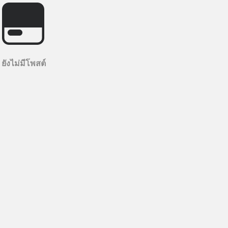
ยังไม่มีโพสต์