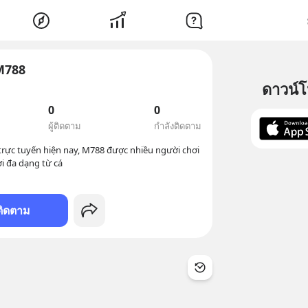
M788
ดาวน์
0
0
ผู้ติดตาม
กำลังติดตาม
í trực tuyến hiện nay, M788 được nhiều người chơi 
 đa dạng từ cá 

ติดตาม