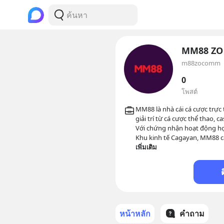
MM88 ZO
m88zocomm
0
โพสต์
MM88 là nhà cái cá cược trực
giải trí từ cá cược thể thao, c
Với chứng nhận hoạt động hợp
Khu kinh tế Cagayan, MM88 c
เพิ่มเติม
หน้าหลัก
คำถาม