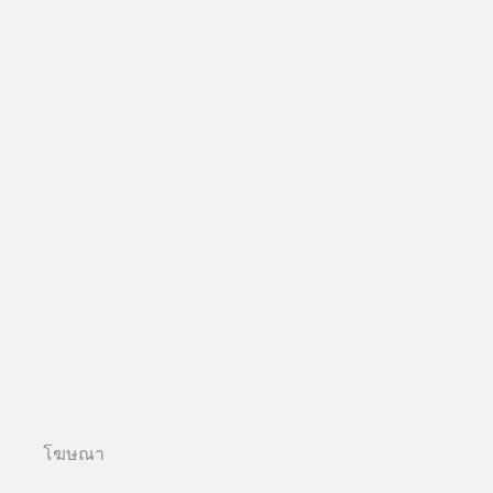
โฆษณา