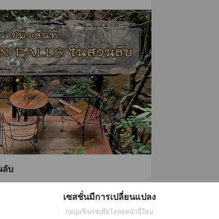
ลับ
นไปจนเราอยากหาที่ซ่อน ที่ไม่ต้องไกลมาก 
เซสชั่นมีการเปลี่ยนแปลง
และเย็นพอ ทำให้ใจมันได้หายใจอย่างเต็ม
e Hidden Falls ในสวนลับ
... 
อ่านต่อ
กดปุ่มรีเฟรชเพื่อโหลดหน้านี้ใหม่