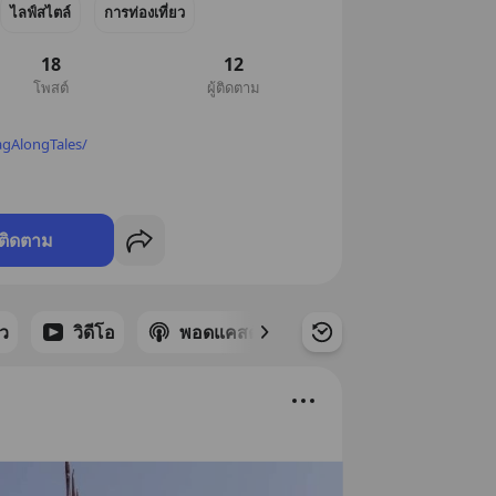
ไลฟ์สไตล์
การท่องเที่ยว
18
12
โพสต์
ผู้ติดตาม
gAlongTales/
ติดตาม
าว
วิดีโอ
พอดแคสต์
ซีรีส์