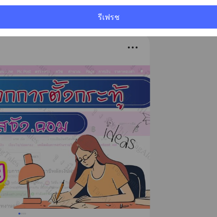
รีเฟรช