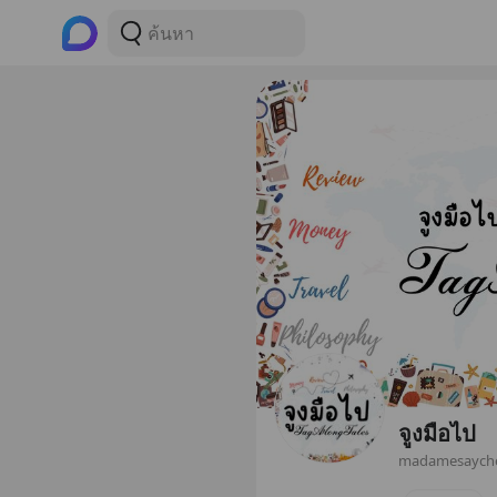
จูงมือไป
madamesaych