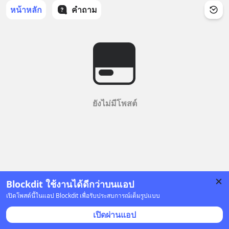
หน้าหลัก
คำถาม
ยังไม่มีโพสต์
Blockdit ใช้งานได้ดีกว่าบนแอป
เปิดโพสต์นี้ในแอป Blockdit เพื่อรับประสบการณ์เต็มรูปแบบ
เปิดผ่านแอป