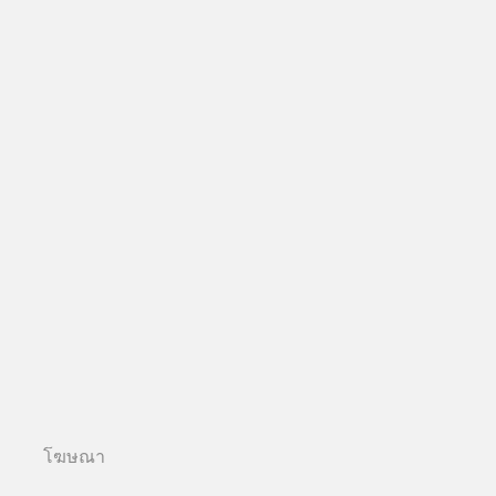
โฆษณา