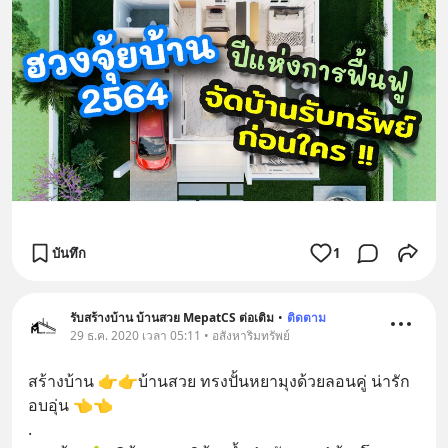
บันทึก
1
รับสร้างบ้าน บ้านสวย MepatCS ต่อเติม
•
ติดตาม
29 ธ.ค. 2020 เวลา 05:11 • อสังหาริมทรัพย์
สร้างบ้าน 👉👉บ้านสวย ทรงปั้นหยามุงด้วยลอนคู่ น่ารัก 
อบอุ่น 👈👈
.