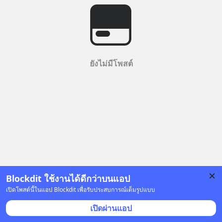
ยังไม่มีโพสต์
Blockdit ใช้งานได้ดีกว่าบนแอป
เปิดโพสต์นี้ในแอป Blockdit เพื่อรับประสบการณ์เต็มรูปแบบ
เปิดผ่านแอป