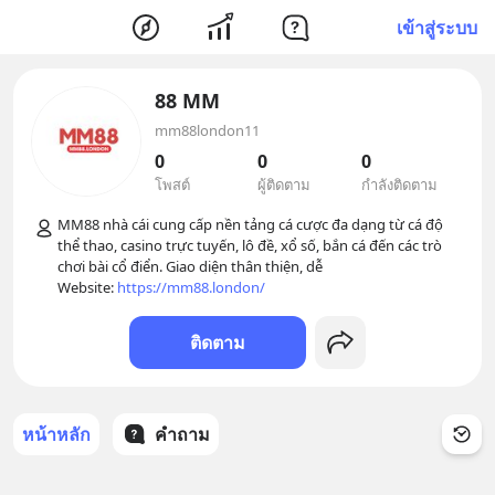
เข้าสู่ระบบ
88 MM
mm88london11
0
0
0
โพสต์
ผู้ติดตาม
กำลังติดตาม
MM88 nhà cái cung cấp nền tảng cá cược đa dạng từ cá độ 
thể thao, casino trực tuyến, lô đề, xổ số, bắn cá đến các trò 
chơi bài cổ điển. Giao diện thân thiện, dễ 

Website: 
https://mm88.london/
ติดตาม
หน้าหลัก
คำถาม