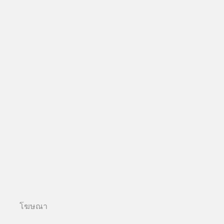
โฆษณา