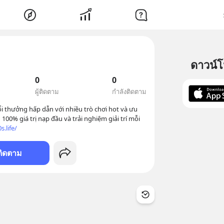
ดาวน์
0
0
ผู้ติดตาม
กำลังติดตาม
thưởng hấp dẫn với nhiều trò chơi hot và ưu 
00% giá trị nạp đầu và trải nghiệm giải trí mỗi 
.life/
ติดตาม