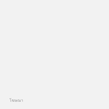
โฆษณา