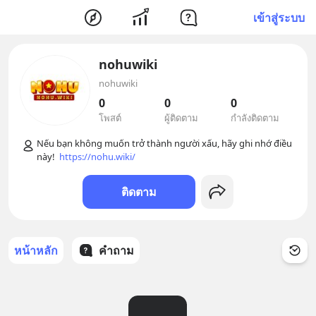
เข้าสู่ระบบ
nohuwiki
nohuwiki
0
0
0
โพสต์
ผู้ติดตาม
กำลังติดตาม
Nếu bạn không muốn trở thành người xấu, hãy ghi nhớ điều 
này!  
https://nohu.wiki/
ติดตาม
หน้าหลัก
คำถาม