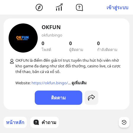
เข้าสู่ระบบ
OKFUN
okfunbingo
0
0
0
โพสต์
ผู้ติดตาม
กำลังติดตาม
OKFUN là điểm đến giải trí trực tuyến thu hút hội viên nhờ 
kho game đa dạng như slot đổi thưởng, casino live, cá cược 
thể thao, bắn cá và xổ số.

Website: 
https://okfun.bingo/
... 
ดูเพิ่มเติม
ติดตาม
หน้าหลัก
คำถาม