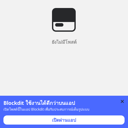
ยังไม่มีโพสต์
Blockdit ใช้งานได้ดีกว่าบนแอป
เปิดโพสต์นี้ในแอป Blockdit เพื่อรับประสบการณ์เต็มรูปแบบ
เปิดผ่านแอป