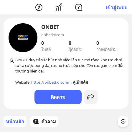
เข้าสู่ระบบ
ONBET
onbetkdcom
0
0
0
โพสต์
ผู้ติดตาม
กำลังติดตาม
ONBET duy trì sức hút nhờ việc liên tục mở rộng kho trò chơi, 
từ cá cược bóng đá, casino trực tiếp cho đến các game bài đổi 
thưởng hiện đại.

Website: 
https://onbetkd.com/
... 
ดูเพิ่มเติม
ติดตาม
หน้าหลัก
คำถาม