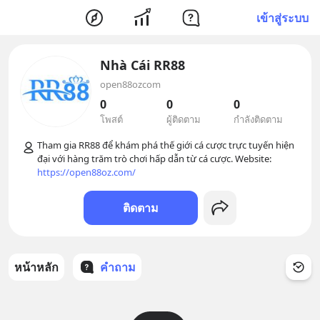
เข้าสู่ระบบ
Nhà Cái RR88
open88ozcom
0
0
0
โพสต์
ผู้ติดตาม
กำลังติดตาม
Tham gia RR88 để khám phá thế giới cá cược trực tuyến hiện 
đại với hàng trăm trò chơi hấp dẫn từ cá cược. Website: 
https://open88oz.com/
ติดตาม
หน้าหลัก
คำถาม