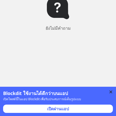
ยังไม่มีคำถาม
Blockdit ใช้งานได้ดีกว่าบนแอป
เปิดโพสต์นี้ในแอป Blockdit เพื่อรับประสบการณ์เต็มรูปแบบ
เปิดผ่านแอป