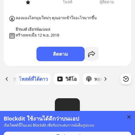
โพสต์
ผู้ติดตาม
ลองมองโลกมุมใหม่ๆ คุณอาจเข้าใจอะไรมากขึ้น

ธีรพงศ์ เธียรพัฒนพล
สร้างเพจเมื่อ 12 พ.ย. 2018
ติดตาม
ก
โพสต์ที่ได้ดาว
วิดีโอ
พอดแคสต์
ซ
Blockdit ใช้งานได้ดีกว่าบนแอป
เปิดโพสต์นี้ในแอป Blockdit เพื่อรับประสบการณ์เต็มรูปแบบ
ยังไม่มีโพสต์