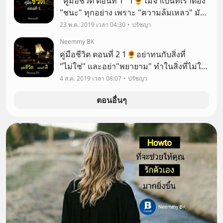
"คู่มือชีวิต ตอนที่ 1" 1🌻ไม่จำเป็นที่เราต้อง
"ชนะ" ทุกอย่าง เพราะ "ความล้มเหลว" มัก
สอนให้เรา "เติบโต" เสมอ .
23 พ.ค. 2019 เวลา 04:30
ปรัชญา
Neemmy BK
คู่มือชีวิต ตอนที่ 2 1🌻อย่าทนกับสิ่งที่
"ไม่ใช่" และอย่า"พยายาม" ทำในสิ่งที่ไม่ใช่
"เป้าหมาย" หรือ "ความต้องการ" ของเรา
4 ส.ค. 2019 เวลา 08:07
ปรัชญา
เอง
ตอนอื่นๆ