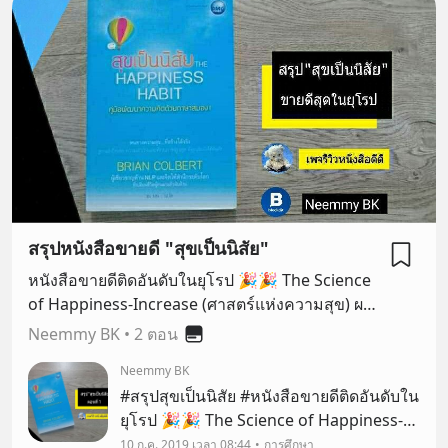
สรุปหนังสือขายดี "สุขเป็นนิสัย"
หนังสือขายดีติดอันดับในยุโรป 🎉🎉 The Science
of Happiness-Increase (ศาสตร์แห่งความสุข) ผล
การวิจัยยืนยันว่า มนุษย์แต่ละคนสามารถเรียนรู้ที่จะ
Neemmy BK
•
2 ตอน
เพิ่มพูน"ความสุข"ให้ตนเองได้ ถึง 25% โดยเฉลี่ย
Neemmy BK
จากการฝึกฝน .......................................................
#สรุปสุขเป็นนิสัย #หนังสือขายดีติดอันดับใน
ภายในหนังสือเล่มนี้เนื้อหาอัดแน่น มี 15 บทด้วยกัน
ยุโรป 🎉🎉 The Science of Happiness-
ล้วนเป็นเทคนิคที่ คนประสบความสำเร็จมากมาย
Increase (ศาสตร์แห่งความสุข)
10 ก.ค. 2019 เวลา 08:44
การศึกษา
เขาใช้กัน และหลายเพจ หนังสือหลายเล่ม มักชอบ