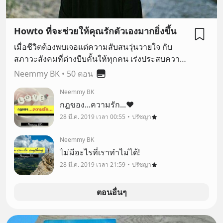
Howto ที่จะช่วยให้คุณรักตัวเองมากยิ่งขึ้น
เมื่อชีวิตต้องพบเจอแต่ความสับสนวุ่นวายใจ กับ
สภาวะสังคมที่ต่างบีบคั้นให้ทุกคน เร่งประสบความ
สำเร็จ หรือมีชีวิตที่ดีพร้อม ทั้งในด้านการงาน การ
Neemmy BK
•
50 ตอน
เงิน ความรัก ทว่าชีวิตแต่ละคนย่อมแตกต่างกัน เป้า
Neemmy BK
หมายของเรา จึงไม่จำเป็นต้องเหมือนใคร แค่เรามี
กฎของ...ความรัก...❤
ความสุข และไม่ทำให้คนอื่นๆเดือดร้อนก็พอแล้ว
28 มี.ค. 2019 เวลา 00:55
ปรัชญา
การใช้ชีวิตไม่ได้ยากขนาดนั้น มีแต่เราต่างหากที่
ทำให้มันยากไปเอง ขอให้บทความเหล่านี้ ช่วยทำให้
Neemmy BK
คุณพบเจอแสงสว่าง และชีวิตที่ใช่ของคุณเองนะคะ
ไม่มีอะไรที่เราทำไม่ได้!
ขอให้คุณมีความสุขสมหวังทุกประการค่ะ ด้วยรัก
28 มี.ค. 2019 เวลา 21:59
ปรัชญา
และปรารถนาดี จากแอดมิน เพจ Neemmy BK 😊
ตอนอื่นๆ