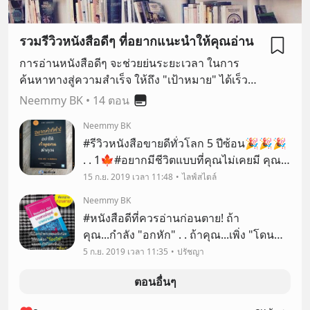
รวมรีวิวหนังสือดีๆ ที่อยากแนะนำให้คุณอ่าน
การอ่านหนังสือดีๆ จะช่วยย่นระยะเวลา ในการ
ค้นหาทางสู่ความสำเร็จ ให้ถึง "เป้าหมาย" ได้เร็ว
มากยิ่งขึ้น เพราะหนังสือทุกเล่ม ได้รวบรวม
Neemmy BK
•
14 ตอน
ประสบการณ์ของผู้เขียน มาหมดแล้ว เราไม่จำเป็น
Neemmy BK
ต้องมาลองผิดลองถูกเองทั้งหมด ให้เสียเวลาชีวิตเลย
#รีวิวหนังสือขายดีทั่วโลก 5 ปีซ้อน🎉🎉🎉
แค่เราอ่าน ทำความเข้าใจ และนำไปลงมือปฏิบัติ
. . 1🍁#อยากมีชีวิตแบบที่คุณไม่เคยมี คุณก็
จริง ชีวิตเราก็ค่อยๆ เปลี่ยนแปลง ในด้านที่ดีขึ้นแล้ว
ต้องทำสิ่งที่ไม่เคยทำ . .
15 ก.ย. 2019 เวลา 11:48
ไลฟ์สไตล์
หนังสือเล่มเดียวอาจเปลี่ยนชีวิตคุณได้เลย อย่างที่คน
ประสบความสำเร็จมากมาย ได้เปลี่ยนชีวิตจนสำเร็จ
Neemmy BK
มาแล้วนั้นเอง อยากให้มาอ่านหนังสือกันเยอะๆนะ
#หนังสือดีที่ควรอ่านก่อนตาย! ถ้า
คะ 😄
คุณ...กำลัง "อกหัก" . . ถ้าคุณ...เพิ่ง "โดน
ทิ้ง" มา . . ถ้าคุณ..."ถูกนอกใจ" . . ถ้า
5 ก.ย. 2019 เวลา 11:35
ปรัชญา
คุณ...อยากรู้ว่าใคร "เหมาะสม" และ
ตอนอื่นๆ
"คู่ควร" ที่จะเข้ามาเป็น "คู่ชีวิต" คุณ เขาดูก