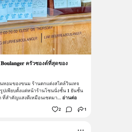
𝐨𝐮𝐥𝐚𝐧𝐠𝐞𝐫 ครัวซองต์ที่สุดของ
่นหอมของขนม ร้านตกแต่งสไตล์วินเทจ
ียบตั้งแต่หน้าร้านโซนนั่งชั้น 𝟏 ยันชั้น 
หมด ที่สำคัญแสงดีเหมือนเซตมา
... 
อ่านต่อ
2
1