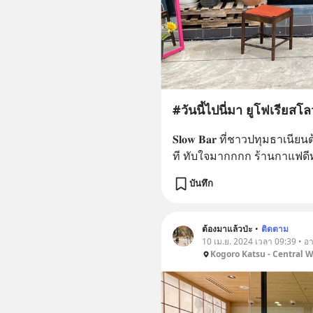
𝐒𝐥𝐨𝐰 𝐁𝐚𝐫 ที่ชาวปทุมธาเนี
ที ทับใจมากกกก ร้านกาแฟดี
บันทึก
ต้องมาแล้วป่ะ
•
ติดตาม
10 เม.ย. 2024 เวลา 09:39 • อ
Kogoro Katsu - Central 