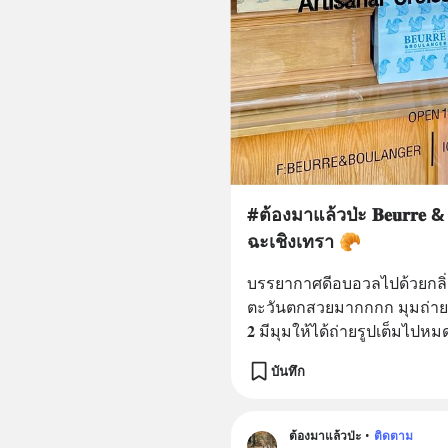
#ต้องมาแล้วป่ะ 𝐁𝐞𝐮𝐫𝐫𝐞 & 
ฉะเชิงเทรา 🥐
บรรยากาศดีอบอวลไปด้วยกลิ
ตะวันตกสวยมากกกก มุมถ่ายรูปเพ
𝟐 มีมุมให้ได้ถ่ายรูปเต็มไป
บันทึก
ต้องมาแล้วป่ะ
•
ติดตาม