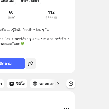
ไลฟ์สไตล์
การท่องเที่ยว
60
112
โพสต์
ผู้ติดตาม
ขึ้น และรู้สึกตัวเล็กลงไปพร้อม ๆ กัน 

ทำอะไรจะมาแชร์เรื่อย ๆ เลยนะ ขอบคุณมากที่เข้ามา
าเราคงชอบกันนะ 💚
ติดตาม
าว
วิดีโอ
พอดแคสต์
ซีรีส์