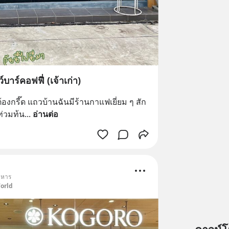
#วันนี้ไปนี่มา ยูโฟเรียสโลว์บาร์คอฟฟี่ (เจ้าเก่า)
ยนต้องกรี๊ด แถวบ้านฉันมีร้านกาแฟเยี่ยม ๆ สัก
ท่วมท้น
... 
อ่านต่อ
าหาร
World