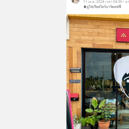
11 เม.ย. 2024 เวลา 04:30 • อ
ยูโฟเรียสโลว์บาร์คอฟฟี่