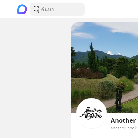
Another
another_book