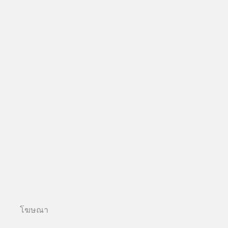
โฆษณา