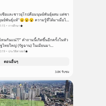
เอเซียและชาวยุโรปคือมนุษย์พันธุ์ผสม แต่ชา
ษย์พันธุ์แท้"😮😮😮 ความรู้ที่ได้มาเมื่อได้
เผ่าพันธุ์....จากการเดินทางของผมครับ
1:15
การศึกษา
กันเเน่??" คำถามนี้เกิดขึ้นอีกครั้งในหัว
รัฐไทยใหญ่ (รัฐฉาน) ในเมียนมา
อมาถึงเมืองตองยี (Taunggyi) เมืองหลวง
0:19
ประวัติศาสตร์
ัฐไทยใหญ่ในประเทศเมียนมา ผมได้รู้สึกถ
ตอนอื่นๆ
3.8K รับชม