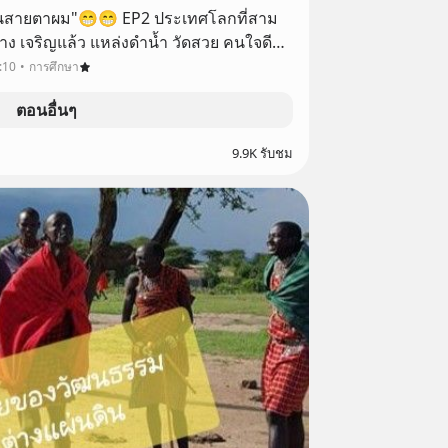
นสายตาผม"😁😁 EP2 ประเทศโลกที่สาม
้าง เจริญแล้ว แหล่งดำน้ำ วัดสวย คนใจดี
ารอร่อย "อะไรเอ่ยที่คนต่างชาติมองไทย" 😯😯😯
:10
การศึกษา
ตอนอื่นๆ
9.9K รับชม