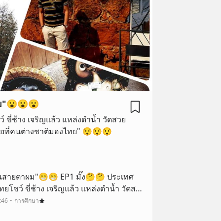
ม"😮😮😮
ขี่ช้าง เจริญแล้ว แหล่งดำน้ำ วัดสวย
รอร่อย "อะไรเอ่ยที่คนต่างชาติมองไทย" 😯😯😯
นสายตาผม"😁😁 EP1 มั๊ง🤔🤔 ประเทศ
ยโชว์ ขี่ช้าง เจริญแล้ว แหล่งดำน้ำ วัดสวย
ติมองไทย" 😯
:46
การศึกษา