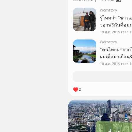
Wornstory
รู้ไหมว่า "ชาว
วอาฟริกันคือมนุ
พบพามนุษย์หลาย
19 ส.ค. 2019 เวลา 1
Wornstory
"คนไทยมาจากไหน
ผมเมื่อมาเยือน
(Myanmar) เมื่
10 ส.ค. 2019 เวลา 1
ของรัฐฉานหรือร
2