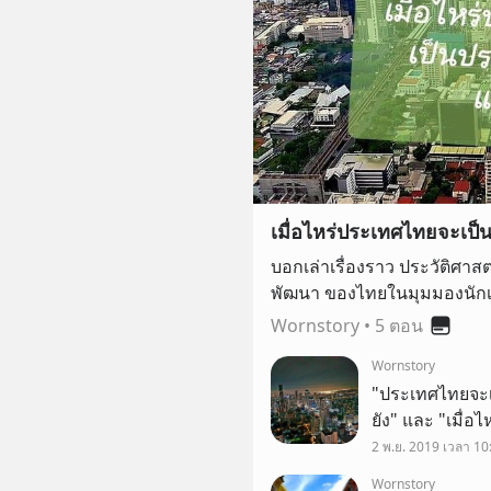
เมื่อไหร่ประเทศไทยจะเป
บอกเล่าเรื่องราว ประวัติศาส
พัฒนา ของไทยในมุมมองนักเ
Wornstory
•
5 ตอน
Wornstory
"ประเทศไทยจะเ
ยัง" และ "เมื่อ
เป็นคำถามที่พึ่
2 พ.ย. 2019 เวลา 10
มานี้เองตอนที่ผม
Wornstory