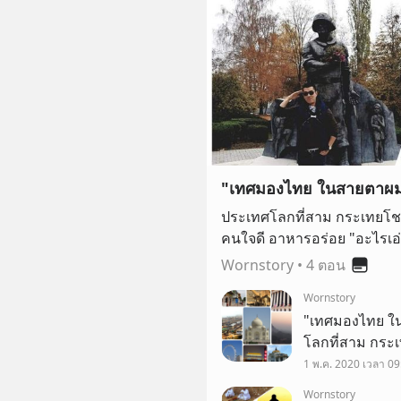
"เทศมองไทย ในสายตาผ
ประเทศโลกที่สาม กระเทยโชว์ 
คนใจดี อาหา
Wornstory
•
4 ตอน
Wornstory
"เทศมองไทย ใ
โลกที่สาม กระเท
คนใจดี อาหารอร่อย "อะไรเอ่ยที่คนต่างชา
1 พ.ค. 2020 เวลา 09
😯😯
Wornstory