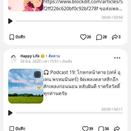
https://www.blockdit.com/articles/5
f2ff226c620bf0c92bf278f ขอส่งเพลง
นี้ให้ผู้อ่านทุกท่านในค่ำคืนแห่ง
00:00
/
03:56
บันทึก
26
28
3
Happy Life 😊
•
ติดตาม
24 มิ.ย. 2020 เวลา 15:51 • บันเทิง
🎧 Podcast 19: โกหกหน้าตาย (เท่ห์ อุ
เทน พรหมมินทร์) จัดเพลงคลาสสิกอีก
สักเพลงก่อนนอน หลับฝันดี ราตรีสวัสดิ์
ทุกท่านครัย
00:00
/
04:11
บันทึก
39
36