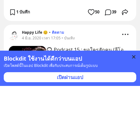
1 บันทึก
50
39
Happy Life 😊
•
ติดตาม
4 มิ.ย. 2020 เวลา 17:05 • บันเทิง
🎧 Podcast 15 : ขอใครสักคน (ลีโอ
พุฒ) ส่งเพลงนี้ร่วมฉลองครบรอบผู้
Blockdit ใช้งานได้ดีกว่าบนแอป
ติดตาม 1,000 คน ของน้องๆ ทั้ง 4 เพจ
เปิดโพสต์นี้ในแอป Blockdit เพื่อรับประสบการณ์เต็มรูปแบบ
ครับ 1. น้องพิม : เพจ Da ‘s log 2. น้อง
เปิดผ่านแอป
แคสเปอร์ : เพจ เรื่องเล่าในความมืด 3.
น้องเอคิว : เพจ mem
00:00
/
03:56
บันทึก
53
33
8
Happy Life 😊
•
ติดตาม
28 พ.ค. 2020 เวลา 16:03 • บันเทิง