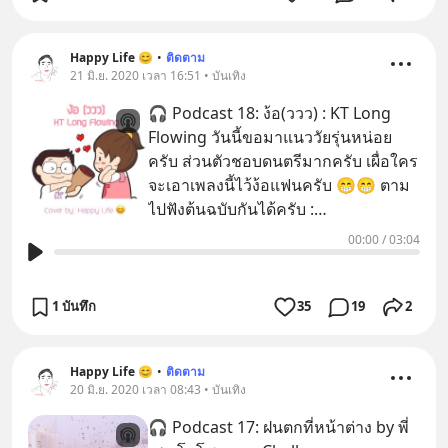
Happy Life 😊
•
ติดตาม
21 มิ.ย. 2020 เวลา 16:51 • บันเทิง
🎧 Podcast 18: ง้อ(ววว) : KT Long
Flowing วันนี้ขอมาแนววัยรุ่นหน่อย
ครับ ส่วนตัวชอบดนตรีมากครับ เผื่อใคร
จะเอาเพลงนี้ไว้ง้อแฟนครับ 😁😁 ตาม
ไปฟังต้นฉบับกันได้ครับ :
https://youtu.be/py4E_tlNMQ8 (163
00:00
/
03:04
ล
1 บันทึก
35
19
2
Happy Life 😊
•
ติดตาม
20 มิ.ย. 2020 เวลา 08:43 • บันเทิง
🎧 Podcast 17: ฝนตกที่หน้าต่าง by พี่