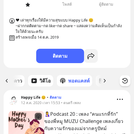
โพสต์
ผู้ติดตาม
❤️ เล่าทุกเรื่องให้มีความสุขแบบ Happy Life 😊 

~ฝากกดติดตาม~กด like~กด share ~ แสดงความคิดเห็นเป็นกำลัง
ใจให้ด้วยนะครับ
สร้างเพจเมื่อ 14 ต.ค. 2019
ติดตาม
ต์ที่ได้ดาว
วิดีโอ
พอดแคสต์
ซีรีส์
Happy Life 😊
•
ติดตาม
12 ส.ค. 2020 เวลา 15:53 • ดนตรี เพลง
🤱Podcast 20 : เพลง “คนแรกที่รัก”
ของพี่หมู MUZU Challenge เพลงเกี่ยว
กับความรักของแม่จากครูปัทม์