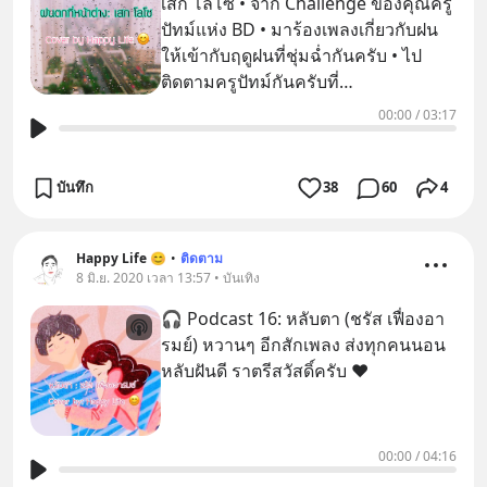
เสก โลโซ • จาก Challenge ของคุณครู
ปัทม์แห่ง BD • มาร้องเพลงเกี่ยวกับฝน
ให้เข้ากับฤดูฝนที่ชุ่มฉ่ำกันครับ • ไป
ติดตามครูปัทม์กันครับที่
https://www.blockdit.com/rujip
00:00
/
03:17
บันทึก
38
60
4
Happy Life 😊
•
ติดตาม
8 มิ.ย. 2020 เวลา 13:57 • บันเทิง
🎧 Podcast 16: หลับตา (ชรัส เฟื่องอา
รมย์) หวานๆ อีกสักเพลง ส่งทุกคนนอน
หลับฝันดี ราตรีสวัสดิ์ครับ ❤️
00:00
/
04:16