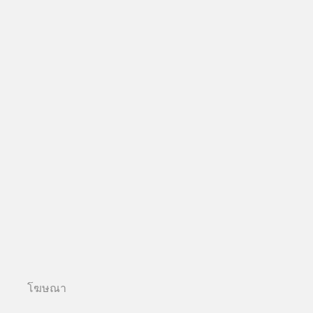
โฆษณา