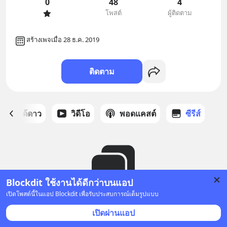
0
48
4
โพสต์
ผู้ติดตาม
สร้างเพจเมื่อ 28 ธ.ค. 2019
ติดตาม
สต์ที่ได้ดาว
วิดีโอ
พอดแคสต์
ซีรีส์
Blockdit ใช้งานได้ดีกว่าบนแอป
เปิดโพสต์นี้ในแอป Blockdit เพื่อรับประสบการณ์เต็มรูปแบบ
ยังไม่มีซีรีส์
เปิดผ่านแอป