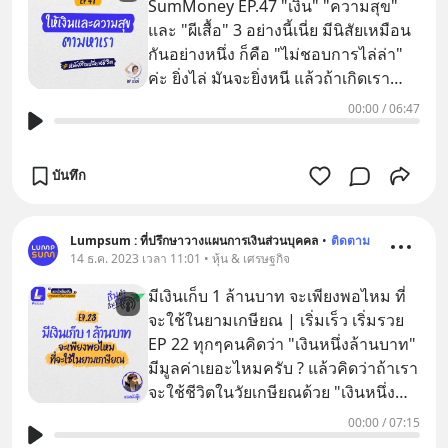
SumMoney EP.47 "เงิน" "ความสุข"
และ "ผีเสื้อ" 3 อย่างนี้เนี่ย มีนิสัยเหมือน
กันอย่างหนึ่ง ก็คือ "ไม่ชอบการไล่ล่า"
ค่ะ ยิ่งไล่ มันจะยิ่งหนี แล้วถ้าเกิดเรา
อยากได้ทั้ง ผีเส
00:00
/
06:47
บันทึก
Lumpsum : ที่ปรึกษาวางแผนการเงินส่วนบุคคล
•
ติดตาม
14 ธ.ค. 2023 เวลา 11:01 • หุ้น & เศรษฐกิจ
มีเงินเก็บ 1 ล้านบาท จะเพียงพอไหม ที่
จะใช้ในยามเกษียณ | เริ่มเร็ว เริ่มรวย
EP 22 ทุกๆคนคิดว่า "เงินหนึ่งล้านบาท"
มีมูลค่าเยอะไหมครับ ? แล้วคิดว่าถ้าเรา
จะใช้ชีวิตในวัยเกษียณด้วย "เงินหนึ่ง
ล้านบาท" ยัง
00:00
/
07:15