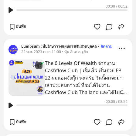
แบบเดิมอย่าง SSF/RM
00:00
/
06:52
บันทึก
Lumpsum : ที่ปรึกษาวางแผนการเงินส่วนบุคคล
•
ติดตาม
22 พ.ย. 2023 เวลา 11:00 • หุ้น & เศรษฐกิจ
The 6 Levels Of Wealth จากงาน
Cashflow Club | เริ่มเร็ว เริ่มรวย EP
22 ผมแอดจังกุ๊ก นะครับ วันนี้ผมจะมา
เล่าประสบการณ์ ที่ผมได้ไปงาน
Cashflow Club Thailand และได้ไปนั่ง
ล้อมวงเล่นบอร์ดเกม Cashflow ที่ถ
00:00
/
08:54
บันทึก