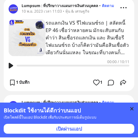
Lumpsum : ที่ปรึกษาวางแผนการเงินส่วนบุคคล
•
ติดตาม
10 พ.ย. 2023 เวลา 11:03 • หุ้น & เศรษฐกิจ
รถแลกเงิน VS รีไฟแนนซ์รถ | สลัดหนี้
EP 46 เชื่อว่าหลายคน มักจะสับสนกับ
คำว่า สินเชื่อรถแลกเงิน และ สินเชื่อรี
ไฟแนนซ์รถ บ้างก็คิดว่ามันคือสินเชื่อตัว
เดียวกันนั่นแหละ ในขณะที่บางคนก็
บอกว่ามันเป็นสินเชื่อ
00:00
/
10:11
1 บันทึก
1
Lumpsum : ที่ปรึกษาวางแผนการเงินส่วนบุคคล
•
ติดตาม
4 พ.ย. 2023 เวลา 03:20 • หุ้น & เศรษฐกิจ
Blockdit ใช้งานได้ดีกว่าบนแอป
เปิดโพสต์นี้ในแอป Blockdit เพื่อรับประสบการณ์เต็มรูปแบบ
10 ข้อผิดพลาด ที่ทำให้การลงทุนล้ม
เหลว | SumMoney EP.45 ตลาดหุ้น
เปิดผ่านแอป
จริงๆแล้วก็ถือว่าเป็นเรื่องที่ยาก และ