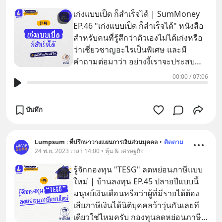
เก่งแบบเป็ด ก็สำเร็จได้ | SumMoney
EP.46 "เก่งแบบเป็ด ก็สำเร็จได้" หนังสือ
สำหรับคนที่รู้สึกว่าตัวเองไม่ได้เก่งหรือ
ว่าเชี่ยวชาญอะไรเป็นพิเศษ และมี
คำถามต่อมาว่า อย่างงี้เราจะประสบ
ความสำเร็จได้ไหม ? Sum
00:00
/
07:06
บันทึก
Lumpsum : ที่ปรึกษาวางแผนการเงินส่วนบุคคล
•
ติดตาม
24 พ.ย. 2023 เวลา 14:00 • หุ้น & เศรษฐกิจ
รู้จักกองทุน "TESG" ลดหย่อนภาษีแบบ
ใหม่ | บ้านลงทุน EP.45 ปลายปีแบบนี้
มนุษย์เงินเดือนหรือว่าผู้ที่มีรายได้ต้อง
เสียภาษีเงินได้นิติบุคคลว้าวุ่นกันเลยที
เดียวใช่ไหมครับ กองทุนลดหย่อนภาษี