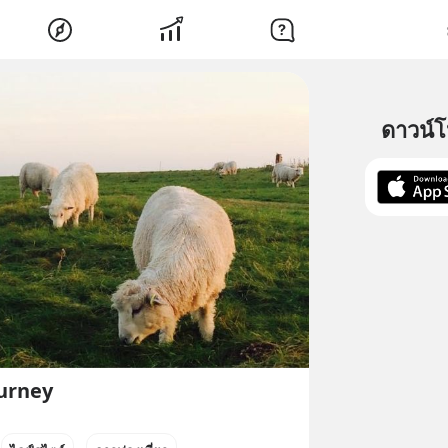
ดาวน์
urney