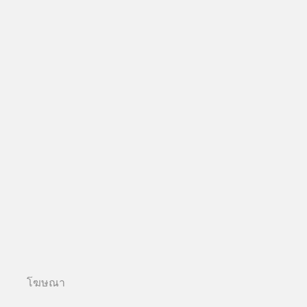
โฆษณา