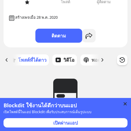
โพสต์
ผู้ติดตาม
สร้างเพจเมื่อ 28 พ.ค. 2020
ติดตาม
ก
โพสต์ที่ได้ดาว
วิดีโอ
พอดแคสต์
ซ
Blockdit ใช้งานได้ดีกว่าบนแอป
เปิดโพสต์นี้ในแอป Blockdit เพื่อรับประสบการณ์เต็มรูปแบบ
ยังไม่มีโพสต์
เปิดผ่านแอป