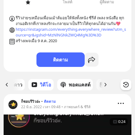
โพสต์
ผู้ติดตาม
รีวิวง่ายๆเหมือนเพื่อนเม้าส์มอยให้ฟังทั้งหนัง ซีรีส์ เพลง หนังสือ ทุก
งานอดิเรกที่เราหลงรักจะกลายมาเป็นรีวิวให้ทุกคนได้อ่านกัน💖
https://instagram.com/everything.everywhere_review?utm_s
ource=qr&igshid=MzNlNGNkZWQ4Mg%3D%3D
สร้างเพจเมื่อ 9 ส.ค. 2020
ติดตาม
ต์ที่ได้ดาว
วิดีโอ
พอดแคสต์
ซีรีส์
ก็ชอบรีวิวอ่ะ
•
ติดตาม
22 มิ.ย. 2022 เวลา 09:48 • ภาพยนตร์ & ซีรีส์
0:24