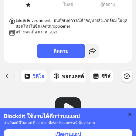
โพสต์
ผู้ติดตาม
Life & Environment - บันทึกเหตุการณ์สำคัญทางสิ่งแวดล้อม ในยุค
แอนโทรโปซีน (Anthropocene)
สร้างเพจเมื่อ 8 ม.ค. 2021
ติดตาม
ี่ได้ดาว
วิดีโอ
พอดแคสต์
ซีรีส์
Blockdit ใช้งานได้ดีกว่าบนแอป
เปิดโพสต์นี้ในแอป Blockdit เพื่อรับประสบการณ์เต็มรูปแบบ
ยังไม่มีวิดีโอ
เปิดผ่านแอป