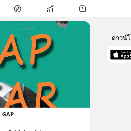
ดาวน์
e GAP