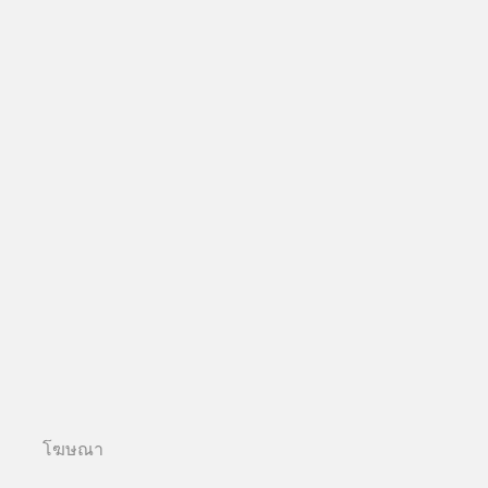
โฆษณา