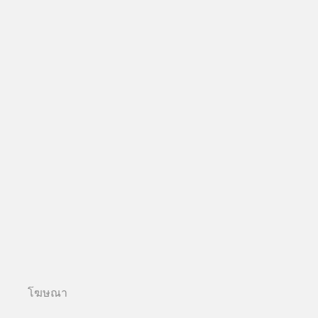
โฆษณา