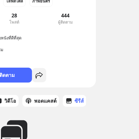
ไลฟ์สไตล์
ภาพยนตร์
28
444
โพสต์
ผู้ติดตาม
ังที่ดีที่สุด

ชม
ติดตาม
วิดีโอ
พอดแคสต์
ซีรีส์