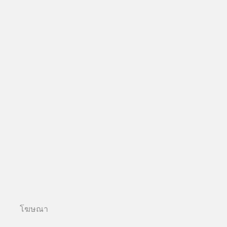
โฆษณา