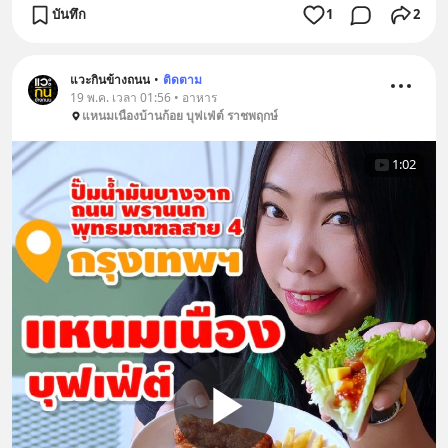
บันทึก
1
2
แวะกินข้างถนน
•
ติดตาม
19 พ.ค. เวลา 01:56 • อาหาร
แหนมเนืองบ้านก้อย บุฟเฟ่ต์ ราชพฤกษ์
1:02