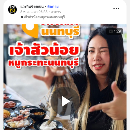
แวะกินข้างถนน
•
ติดตาม
8 พ.ค. เวลา 06:38 • อาหาร
เจ้าสัวน้อยหมูกระทะนนทบุรี
1:29