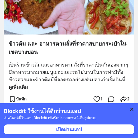
ข้าวต้ม และ อาหารตามสั่งที่ราคาสบายกระเป๋าใน
เขตบางบอน
เป็นร้านข้าวต้มและอาหารตามสั่งที่ราคาเป็นกันเองมากๆ
มีอาหารมากมายเมนูเยอะแยะรอไม่นานในการทำมีทั้ง
ข้าวสวยและข้าวต้มมีที่จอดรถอย่างเช่นปลาเก๋าเริ่มต้นที่
... 
ดูเพิ่มเติม
บันทึก
1
2
Blockdit ใช้งานได้ดีกว่าบนแอป
เปิดโพสต์นี้ในแอป Blockdit เพื่อรับประสบการณ์เต็มรูปแบบ
แวะกินข้างถนน
•
ติดตาม
30 เม.ย. เวลา 03:40 • อาหาร
เปิดผ่านแอป
มิสเตอร์บีนชาบู สาขาบางบัวทอง (วัดลาดปลาดุก)