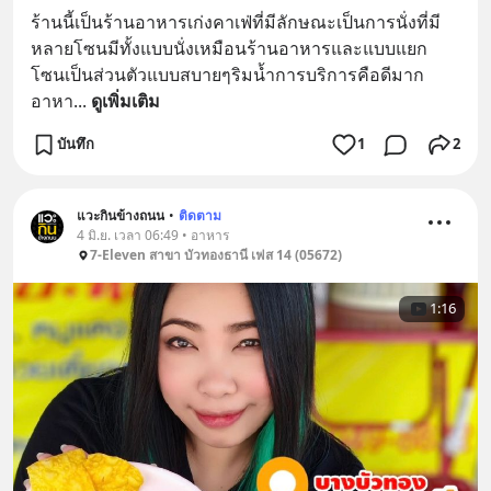
ร้านนี้เป็นร้านอาหารเก่งคาเฟ่ที่มีลักษณะเป็นการนั่งที่มี
หลายโซนมีทั้งแบบนั่งเหมือนร้านอาหารและแบบแยก
โซนเป็นส่วนตัวแบบสบายๆริมน้ำการบริการคือดีมาก 
อาหา
... 
ดูเพิ่มเติม
บันทึก
1
2
แวะกินข้างถนน
•
ติดตาม
4 มิ.ย. เวลา 06:49 • อาหาร
7-Eleven สาขา บัวทองธานี เฟส 14 (05672)
1:16