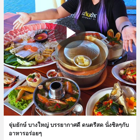
จุ่มยักษ์ บางใหญ่ บรรยากาศดี ดนตรีสด นั่งชิลๆกับ
อาหารอร่อยๆ