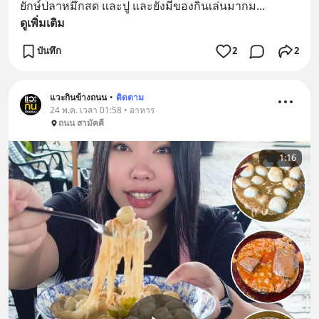
ยักษ์ปลาหมึกสด และปู และยังมีของกินเล่นมากม
... 
ดูเพิ่มเติม
บันทึก
2
2
แวะกินข้างถนน
•
ติดตาม
24 พ.ค. เวลา 01:58 • อาหาร
ถนน สามัคคี
1:16