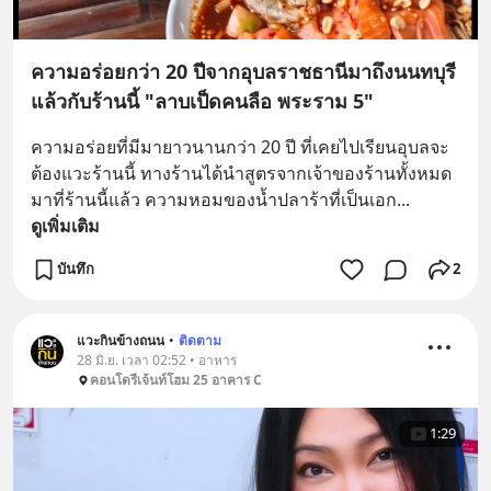
ความอร่อยกว่า 20 ปีจากอุบลราชธานีมาถึงนนทบุรี
แล้วกับร้านนี้ "ลาบเป็ดคนลือ พระราม 5"
ความอร่อยที่มีมายาวนานกว่า 20 ปี ที่เคยไปเรียนอุบลจะ
ต้องแวะร้านนี้ ทางร้านได้นำสูตรจากเจ้าของร้านทั้งหมด
มาที่ร้านนี้แล้ว ความหอมของน้ำปลาร้าที่เป็นเอก
... 
ดูเพิ่มเติม
บันทึก
2
แวะกินข้างถนน
•
ติดตาม
28 มิ.ย. เวลา 02:52 • อาหาร
คอนโดรีเจ้นท์โฮม 25 อาคาร C
1:29