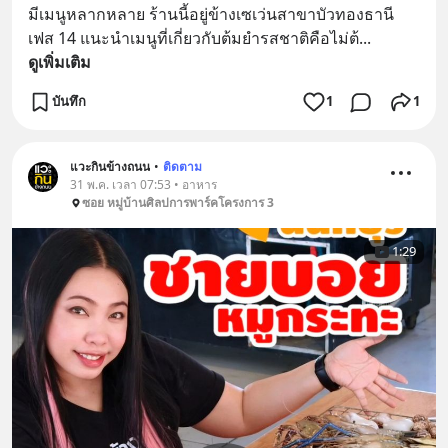
มีเมนูหลากหลาย ร้านนี้อยู่ข้างเซเว่นสาขาบัวทองธานี 
เฟส 14 แนะนำเมนูที่เกี่ยวกับต้มยำรสชาติคือไม่ต้
... 
ดูเพิ่มเติม
บันทึก
1
1
แวะกินข้างถนน
•
ติดตาม
31 พ.ค. เวลา 07:53 • อาหาร
ซอย หมู่บ้านศิลปการพาร์คโครงการ 3
1:29