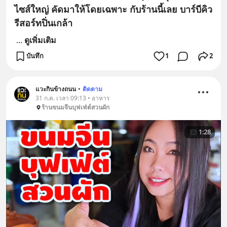
ไซส์ใหญ่ คัดมาให้โดยเฉพาะ กับร้านนี้เลย บาร์บีคิว
รีสอร์ทปิ่นเกล้า
...
ดูเพิ่มเติม
บันทึก
1
2
แวะกินข้างถนน
•
ติดตาม
31 ก.ค. เวลา 09:13 • อาหาร
ร้านขนมจีนบุฟเฟ่ต์สวนผัก
1:28