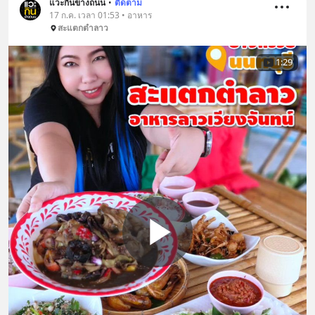
แวะกินข้างถนน
•
ติดตาม
17 ก.ค. เวลา 01:53 • อาหาร
สะแตกตำลาว
1:29