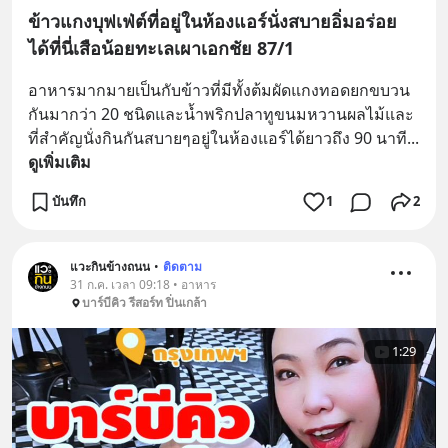
ข้าวแกงบุฟเฟ่ต์ที่อยู่ในห้องแอร์นั่งสบายอิ่มอร่อย
ได้ที่นี่เสือน้อยทะเลเผาเอกชัย 87/1
อาหารมากมายเป็นกับข้าวที่มีทั้งต้มผัดแกงทอดยกขบวน
กันมากว่า 20 ชนิดและน้ำพริกปลาทูขนมหวานผลไม้และ
ที่สำคัญนั่งกินกันสบายๆอยู่ในห้องแอร์ได้ยาวถึง 90 นาที
... 
ดูเพิ่มเติม
บันทึก
1
2
แวะกินข้างถนน
•
ติดตาม
31 ก.ค. เวลา 09:18 • อาหาร
บาร์บีคิว รีสอร์ท ปิ่นเกล้า
1:29