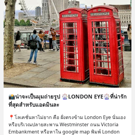
📸น่าจะเป็นมุมถ่ายรูป 🎡LONDON EYE🎡ที่น่ารัก
ที่สุดสำหรับแอดมินละ
📍โลเคชั่นหาไม่ยาก คือ ฝั่งตรงข้าม London Eye นั่นเอง 
หรือบริเวณปลายสะพาน Westminster ถนน Victoria 
Embankment หรือหาใน google map พิมพ์ London 