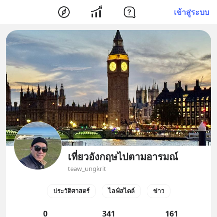
เข้าสู่ระบบ
เที่ยวอังกฤษไปตามอารมณ์
teaw_ungkrit
ประวัติศาสตร์
ไลฟ์สไตล์
ข่าว
0
341
161