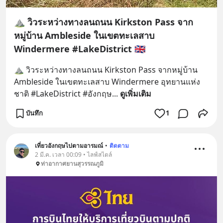
⛰️ วิวระหว่างทางลนถนน Kirkston Pass จาก
หมู่บ้าน Ambleside ในเขตทะเลสาบ
Windermere #LakeDistrict 🇬🇧
⛰️ วิวระหว่างทางลนถนน Kirkston Pass จากหมู่บ้าน 
Ambleside ในเขตทะเลสาบ Windermere อุทยานแห่ง
ชาติ #LakeDistrict #อังกฤษ
... 
ดูเพิ่มเติม
บันทึก
1
เที่ยวอังกฤษไปตามอารมณ์
•
ติดตาม
2 มี.ค. เวลา 00:09 • ไลฟ์สไตล์
ท่าอากาศยานสุวรรณภูมิ