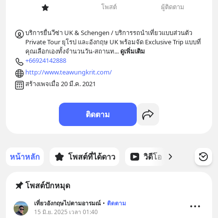
โพสต์
ผู้ติดตาม
บริการยื่นวีซ่า UK & Schengen / บริการรถนำเที่ยวแบบส่วนตัว 
Private Tour ยุโรป และอังกฤษ UK พร้อมจัด Exclusive Trip แบบที่
คุณเลือกเองทั้งจำนวนวัน-สถานท
... 
ดูเพิ่มเติม
+66924142888
http://www.teawungkrit.com/
สร้างเพจเมื่อ 20 มี.ค. 2021
ติดตาม
หน้าหลัก
โพสต์ที่ได้ดาว
วิดีโอ
พอดแคส
โพสต์ปักหมุด
เที่ยวอังกฤษไปตามอารมณ์
•
ติดตาม
15 มิ.ย. 2025 เวลา 01:40