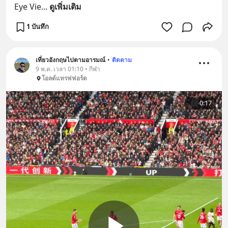
Eye Vie
... 
ดูเพิ่มเติม
1 บันทึก
เที่ยวอังกฤษไปตามอารมณ์
•
ติดตาม
9 พ.ค. เวลา 01:10 • กีฬา
โอลด์แทรฟฟอร์ด
0:17