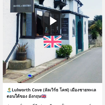
🏝️Lulworth Cove (ลัลเวิร์ธ โคฟ) เมืองชายทะเล
ตอนใต้ของ อังกฤษ🇬🇧