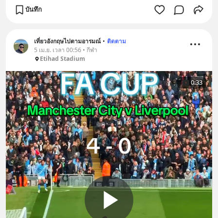
บันทึก
เที่ยวอังกฤษไปตามอารมณ์
•
ติดตาม
5 เม.ย. เวลา 00:56 • กีฬา
Etihad Stadium
0:33