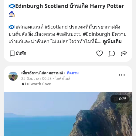
🏴󠁧󠁢󠁳󠁣󠁴󠁿Edinburgh Scotland บ้านเกิด Harry Potter
🧙🏻‍♀️
🏴󠁧󠁢󠁳󠁣󠁴󠁿 #สกอตแลนด์ #Scotland ประเทศที่มีบรรยากาศดัง
มนต์ขลัง ยิ่งเมืองหลวง #เอดินบะระ #Edinburgh มีความ
เก่าแก่และน่าค้นหา ไม่แปลกใจว่าทำไมที่นี่
... 
ดูเพิ่มเติม
บันทึก
เที่ยวอังกฤษไปตามอารมณ์
•
ติดตาม
25 มิ.ย. เวลา 00:58 • ไลฟ์สไตล์
Lulworth Cove
0:25