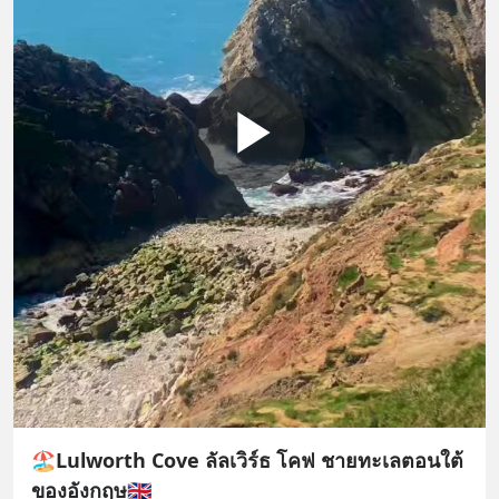
🏖️Lulworth Cove ลัลเวิร์ธ โคฟ ชายทะเลตอนใต้
ของอังกฤษ🇬🇧