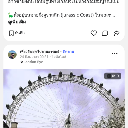
อ่าวชายฝั่งทะเลที่มีรูปทรงเกือบจะเป็นวงกลมสมบูรณ์แบบ
🦕ตั้งอยู่บนชายฝั่งจูราสสิก (Jurassic Coast) ในมณฑ
... 
ดูเพิ่มเติม
บันทึก
เที่ยวอังกฤษไปตามอารมณ์
•
ติดตาม
24 มิ.ย. เวลา 00:31 • ไลฟ์สไตล์
London Eye
0:13