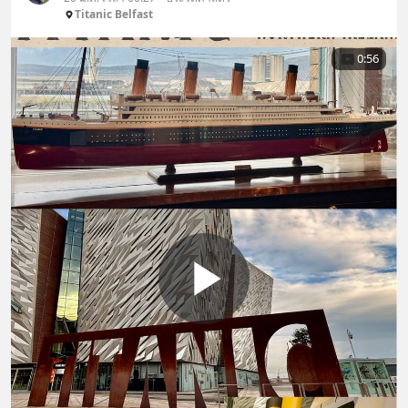
Titanic Belfast
0:56