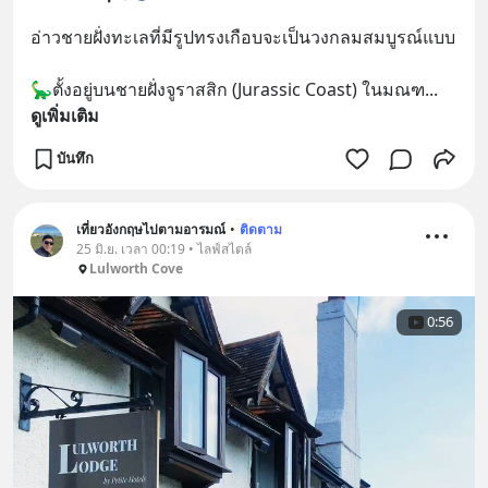
อ่าวชายฝั่งทะเลที่มีรูปทรงเกือบจะเป็นวงกลมสมบูรณ์แบบ
🦕ตั้งอยู่บนชายฝั่งจูราสสิก (Jurassic Coast) ในมณฑ
... 
ดูเพิ่มเติม
บันทึก
เที่ยวอังกฤษไปตามอารมณ์
•
ติดตาม
25 มิ.ย. เวลา 00:19 • ไลฟ์สไตล์
Lulworth Cove
0:56