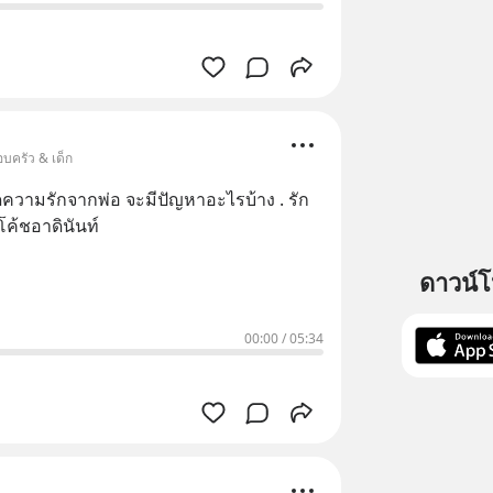
บครัว & เด็ก
าดความรักจากพ่อ จะมีปัญหาอะไรบ้าง . รัก
โค้ชอาดินันท์
ดาวน์
00:00
/
05:34