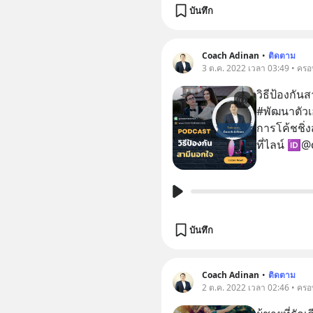
บันทึก
Coach Adinan
•
ติดตาม
3 ต.ค. 2022 เวลา 03:49 • ครอ
วิธีป้องกันสามีนอกใจ #rel
#พัฒนาตัวเอง #coa
การโค้ชชิ่งส
ที่ไลน์ 🆔@
บันทึก
Coach Adinan
•
ติดตาม
2 ต.ค. 2022 เวลา 02:46 • ครอ