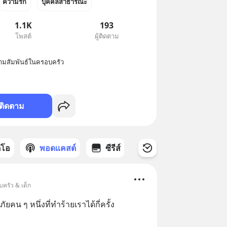
ความรัก
บุคคลสาธารณะ
1.1K
193
โพสต์
ผู้ติดตาม
ามสัมพันธ์ในครอบครัว
ติดตาม
ดีโอ
พอดแคสต์
ซีรีส์
บครัว & เด็ก
ยคน ๆ หนึ่งที่ทำร้ายเราได้กี่ครั้ง