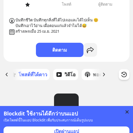
โพสต์
ผู้ติดตาม
บันทึกชีวิต บันทึกทุกสิ่งที่ได้ไปเจอและได้ไปเห็น 😊

บันทึกเอาไว้อ่าน เผื่อตอนแก่แล้วจำไม่ได้😅
สร้างเพจเมื่อ 25 เม.ย. 2021
ติดตาม
ก
โพสต์ที่ได้ดาว
วิดีโอ
พอดแคสต์
ซ
Blockdit ใช้งานได้ดีกว่าบนแอป
เปิดโพสต์นี้ในแอป Blockdit เพื่อรับประสบการณ์เต็มรูปแบบ
ยังไม่มีโพสต์
เปิดผ่านแอป