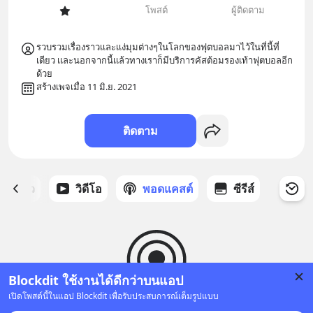
โพสต์
ผู้ติดตาม
รวบรวมเรื่องราวเเละเเง่มุมต่างๆในโลกของฟุตบอลมาไว้ในที่นี้ที่
เดียว เเละนอกจากนี้เเล้วทางเราก็มีบริการคัสต้อมรองเท้าฟุตบอลอีก
ด้วย
สร้างเพจเมื่อ 11 มิ.ย. 2021
ติดตาม
ี่ได้ดาว
วิดีโอ
พอดแคสต์
ซีรีส์
Blockdit ใช้งานได้ดีกว่าบนแอป
เปิดโพสต์นี้ในแอป Blockdit เพื่อรับประสบการณ์เต็มรูปแบบ