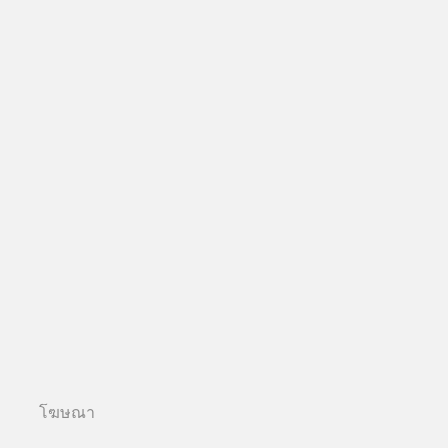
โฆษณา