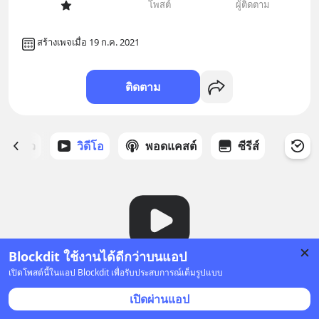
โพสต์
ผู้ติดตาม
สร้างเพจเมื่อ 19 ก.ค. 2021
ติดตาม
ี่ได้ดาว
วิดีโอ
พอดแคสต์
ซีรีส์
Blockdit ใช้งานได้ดีกว่าบนแอป
เปิดโพสต์นี้ในแอป Blockdit เพื่อรับประสบการณ์เต็มรูปแบบ
ยังไม่มีวิดีโอ
เปิดผ่านแอป