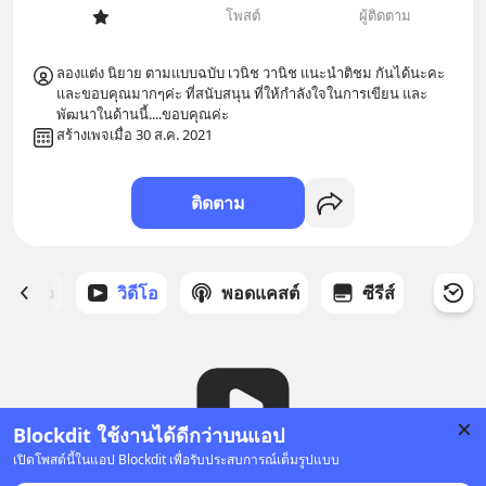
โพสต์
ผู้ติดตาม
ลองแต่ง นิยาย ตามแบบฉบับ เวนิช วานิช แนะนำติชม กันได้นะคะ 
และขอบคุณมากๆค่ะ ที่สนับสนุน ที่ให้กำลังใจในการเขียน และ
พัฒนาในด้านนี้....ขอบคุณค่ะ
สร้างเพจเมื่อ 30 ส.ค. 2021
ติดตาม
ี่ได้ดาว
วิดีโอ
พอดแคสต์
ซีรีส์
Blockdit ใช้งานได้ดีกว่าบนแอป
เปิดโพสต์นี้ในแอป Blockdit เพื่อรับประสบการณ์เต็มรูปแบบ