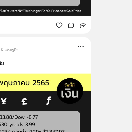
น & เศรษฐกิจ
ติม