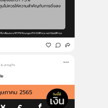
น & เศรษฐกิจ
ติม