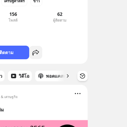
เศรษฐศาสตร์
ข่าว
156
62
โพสต์
ผู้ติดตาม
ติดตาม
าว
วิดีโอ
พอดแคสต์
ซีรีส์
น & เศรษฐกิจ
ติม