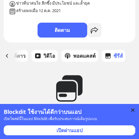
ข่าวที่น่าสนใจ ลึกซึ้ง มีประโยชน์ และล้ำยุค
สร้างเพจเมื่อ 12 ต.ค. 2021
ติดตาม
สต์ที่ได้ดาว
วิดีโอ
พอดแคสต์
ซีรีส์
Blockdit ใช้งานได้ดีกว่าบนแอป
ยังไม่มีซีรีส์
เปิดโพสต์นี้ในแอป Blockdit เพื่อรับประสบการณ์เต็มรูปแบบ
เปิดผ่านแอป