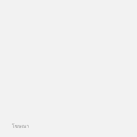
โฆษณา