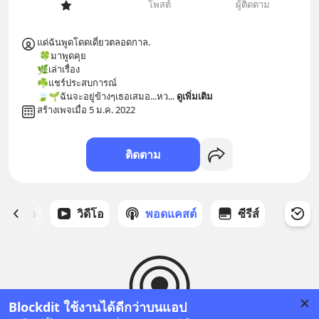
โพสต์
ผู้ติดตาม
แด่ฉันพูดโดดเดี่ยวตลอดกาล.

 🍀มาพูดคุย

🌿เล่าเรื่อง

☘️แชร์ประสบการณ์

🍃🌱ฉันจะอยู่ข้างๆเธอเสมอ...หว
... 
ดูเพิ่มเติม
สร้างเพจเมื่อ 5 ม.ค. 2022
ติดตาม
ี่ได้ดาว
วิดีโอ
พอดแคสต์
ซีรีส์
Blockdit ใช้งานได้ดีกว่าบนแอป