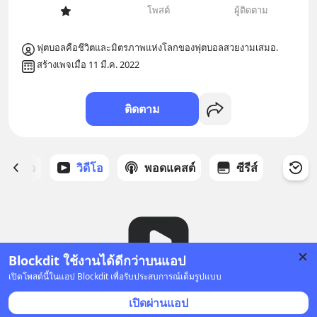
โพสต์
ผู้ติดตาม
ฟุตบอลคือชีวิตและมิตรภาพแห่งโลกของฟุตบอลสวยงามเสมอ.
สร้างเพจเมื่อ 11 มี.ค. 2022
ติดตาม
ี่ได้ดาว
วิดีโอ
พอดแคสต์
ซีรีส์
Blockdit ใช้งานได้ดีกว่าบนแอป
เปิดโพสต์นี้ในแอป Blockdit เพื่อรับประสบการณ์เต็มรูปแบบ
ยังไม่มีวิดีโอ
เปิดผ่านแอป